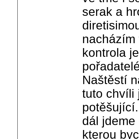
serak a hr
diretisimo
nacházím t
kontrola j
pořadatelé
Naštěstí n
tuto chvíli
potěšující
dál jdeme
kterou by