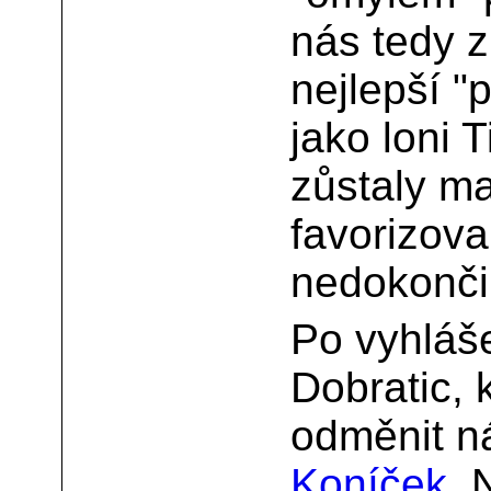
nás tedy 
nejlepší "
jako loni 
zůstaly m
favorizov
nedokončil
Po vyhláše
Dobratic, 
odměnit n
Koníček
. 