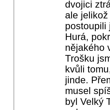
dvojici zt
ale jeliko
postoupili
Hurá, pokr
nějakého 
Trošku js
kvůli tomu
jinde. Př
musel spíš
byl Velký