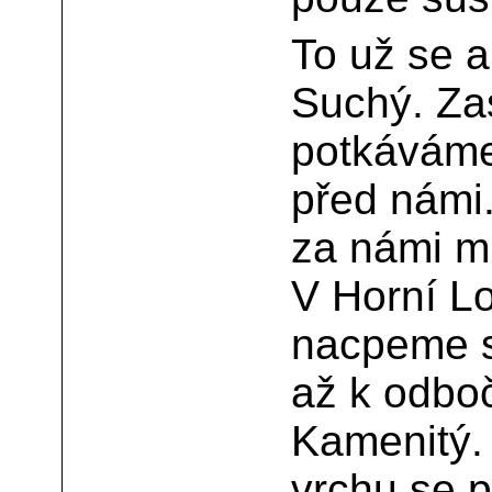
To už se a
Suchý. Zas
potkáváme
před námi.
za námi mi
V Horní L
nacpeme sn
až k odbo
Kamenitý.
vrchu se p