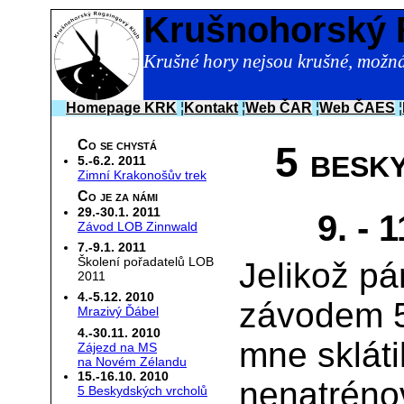
Krušnohorský 
Krušné hory nejsou krušné, možná
Homepage KRK
¦
Kontakt
¦
Web ČAR
¦
Web ČAES
¦
Co se chystá
5 besk
5.-6.2. 2011
Zimní Krakonošův trek
Co je za námi
29.-30.1. 2011
9. - 
Závod LOB Zinnwald
7.-9.1. 2011
Školení pořadatelů LOB
Jelikož p
2011
4.-5.12. 2010
závodem 5
Mrazivý Ďábel
4.-30.11. 2010
mne sklát
Zájezd na MS
na Novém Zélandu
15.-16.10. 2010
nenatrénov
5 Beskydských vrcholů