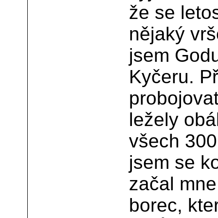
že se let
nějaký vrš
jsem Godul
Kyčeru. Př
probojova
ležely obá
všech 300
jsem se ko
začal mne
borec, kte