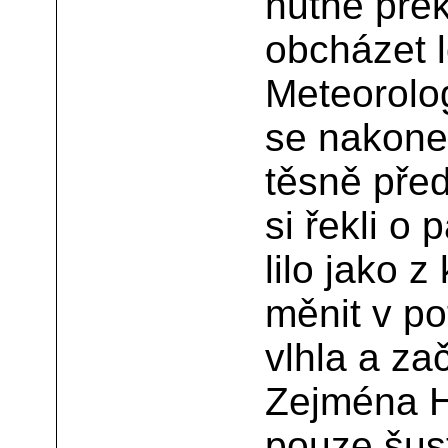
nutné pře
obcházet l
Meteorolo
se nakonec
těsně před
si řekli o
lilo jako 
měnit v po
vlhla a za
Zejména H
pouze šus