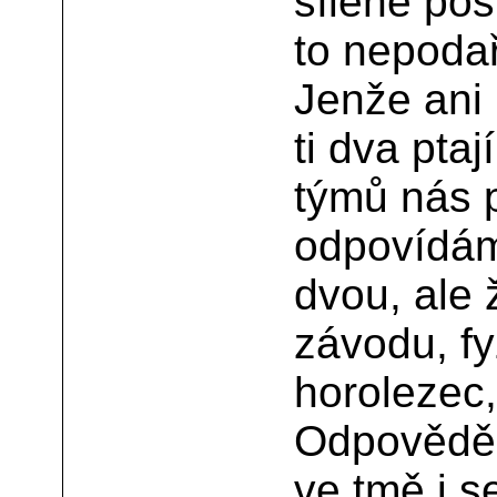
šíleně pos
to nepodař
Jenže ani 
ti dva ptaj
týmů nás 
odpovídám
dvou, ale 
závodu, f
horolezec,
Odpověděli
ve tmě i s