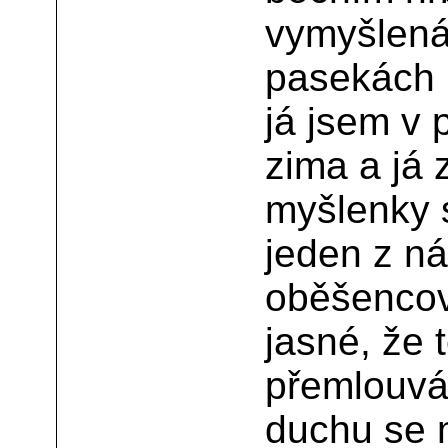
vymyšlená.
pasekách p
já jsem v 
zima a já 
myšlenky s
jeden z n
oběšencov
jasné, že
přemlouvá
duchu se m