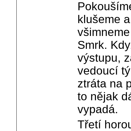
Pokoušíme 
klušeme a 
všimneme
Smrk. Kdy
výstupu, z
vedoucí tý
ztráta na 
to nějak d
vypadá.
Třetí horo