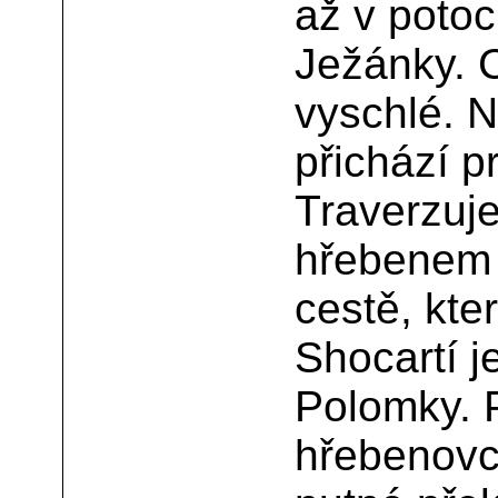
až v potoc
Ježánky. 
vyschlé. N
přichází 
Traverzuj
hřebenem 
cestě, kte
Shocartí j
Polomky. 
hřebenovc