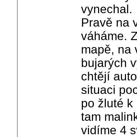
vynechal.
Pravě na v
váháme. Z
mapě, na v
bujarých v
chtějí aut
situaci p
po žluté k
tam malin
vidíme 4 s