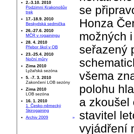
2.-3.10. 2010
se připrav
Podzimní Krakonošův
trek
17.-18.9. 2010
Honza Čer
Beskydská sedmička
26.-27.6. 2010
možných i
MČR v rogainingu
28. 4. 2010
seřazený p
Přebor škol v OB
23.-25.4. 2010
schematic
Noční můry
Zima 2010
Lyžařská sezóna
všema zna
5. -7. 3. 2010
Zakončení LOB sezóny
polohu hla
Zima 2010
LOB sezóna
a zkoušel 
16. 1. 2010
1. Česko-německý
Skirogaining
stavitel le
Archiv 2009
»
vyjádření