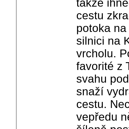
takže ihn
cestu zkr
potoka na
silnici na
vrcholu. P
favorité z 
svahu pod
snaží vyd
cestu. Nec
vepředu n