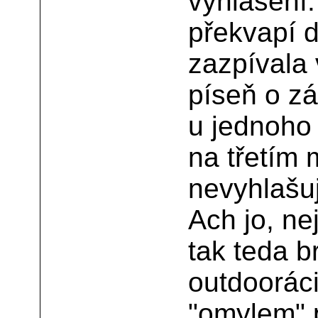
vyhlášení.
překvapí d
zazpívala 
píseň o zá
u jednoho
na třetím 
nevyhlašuj
Ach jo, ne
tak teda 
outdooráci
"omylem" p