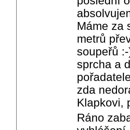
poslední o
absolvuje
Máme za s
metrů přev
soupeřů :-)
sprcha a 
pořadatel
zda nedora
Klapkovi, 
Ráno zaba