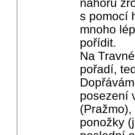
nahoru zr
s pomocí h
mnoho lép
pořídit.
Na Travném
pořadí, te
Dopřáváme
posezení 
(Pražmo),
ponožky (j