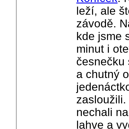
leží, ale š
závodě. N
kde jsme s
minut i ot
česnečku 
a chutný 
jedenáctk
zasloužili
nechali n
lahve a v