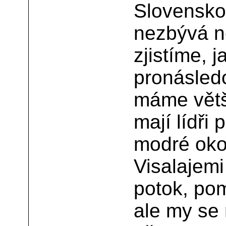
Slovensk
nezbývá ne
zjistíme, 
pronásledo
máme větš
mají lídři
modré oko
Visalajemi
potok, po
ale my se