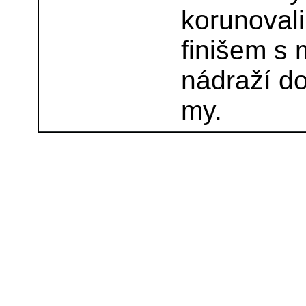
korunoval
finišem s 
nádraží do
my.