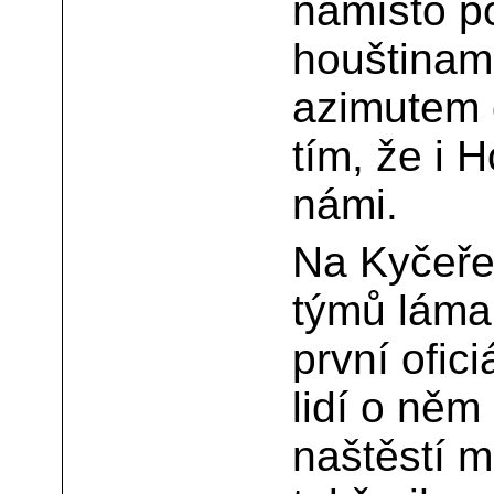
namísto po
houštinami
azimutem 
tím, že i 
námi.
Na Kyčeře 
týmů lámal
první ofic
lidí o něm
naštěstí 