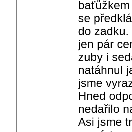
baťůžkem 
se předklá
do zadku.
jen pár ce
zuby i sed
natáhnul j
jsme vyrazi
Hned odpo
nedařilo n
Asi jsme t