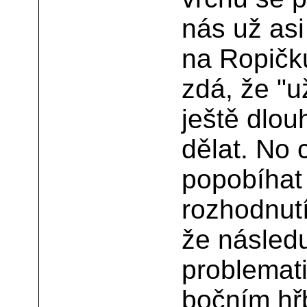
nás už asi
na Ropičku
zdá, že "
ještě dlo
dělat. No 
popobíhat 
rozhodnutí
že následu
problemati
bočním hřb