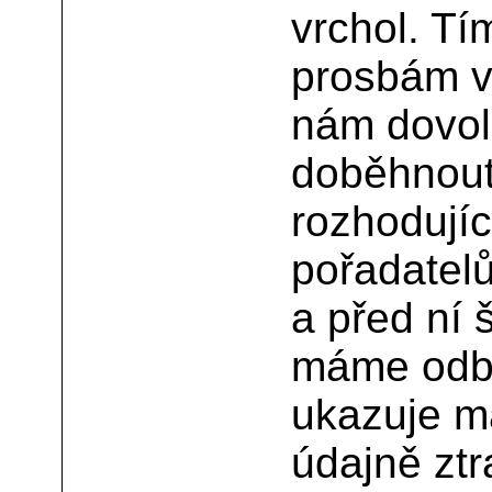
vrchol. Tí
prosbám vy
nám dovoli
doběhnout
rozhodujíc
pořadatelů
a před ní 
máme odbo
ukazuje m
údajně ztr